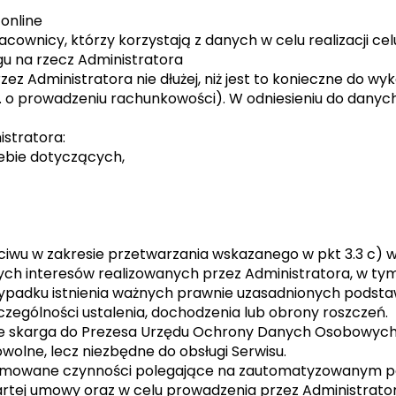
online
ownicy, którzy korzystają z danych w celu realizacji celu
gu na rzecz Administratora
 Administratora nie dłużej, niż jest to konieczne do wy
. o prowadzeniu rachunkowości). W odniesieniu do dany
istratora:
ebie dotyczących,
zeciwu w zakresie przetwarzania wskazanego w pkt 3.3 
ch interesów realizowanych przez Administratora, w tym
ypadku istnienia ważnych prawnie uzasadnionych podst
zczególności ustalenia, dochodzenia lub obrony roszczeń.
uje skarga do Prezesa Urzędu Ochrony Danych Osobowych, 
olne, lecz niezbędne do obsługi Serwisu.
jmowane czynności polegające na zautomatyzowanym pod
artej umowy oraz w celu prowadzenia przez Administrato