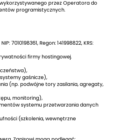
, wykorzystywanego przez Operatora do
nentów programistycznych.
 NIP: 7010198361, Regon: 141998822, KRS:
rywatności firmy hostingowej.
eczeństwa),
 systemy gaśnicze),
ia (np. podwójne tory zasilania, agregaty,
tępu, monitoring),
lementów systemu przetwarzania danych
oufności (szkolenia, wewnętrzne
rwera. Zapisowi mogą podlegać: