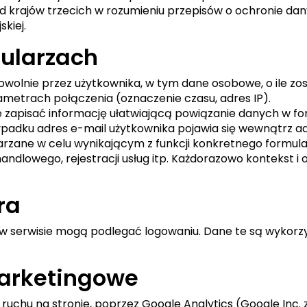
krajów trzecich w rozumieniu przepisów o ochronie dan
kiej.
mularzach
owolnie przez użytkownika, w tym dane osobowe, o ile z
ametrach połączenia (oznaczenie czasu, adres IP).
 zapisać informację ułatwiającą powiązanie danych w f
adku adres e-mail użytkownika pojawia się wewnątrz adr
zane w celu wynikającym z funkcji konkretnego formular
andlowego, rejestracji usług itp. Każdorazowo kontekst i
ra
w serwisie mogą podlegać logowaniu. Dane te są wykorz
 marketingowe
ruchu na stronie, poprzez Google Analytics (Google Inc. 