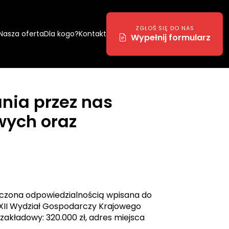
ZGŁOŚ SIĘ DO NAS
Nasza oferta
Dla kogo?
Kontakt
Wypełnij formularz
nia przez nas
wych oraz
czona odpowiedzialnością wpisana do
XII Wydział Gospodarczy Krajowego
akładowy: 320.000 zł, adres miejsca