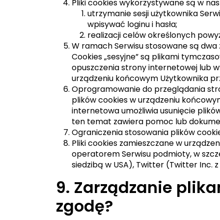
Pliki cookies wykorzystywane są w na
utrzymanie sesji użytkownika Serwi
wpisywać loginu i hasła;
realizacji celów określonych powyż
W ramach Serwisu stosowane są dwa zas
Cookies „sesyjne” są plikami tymcza
opuszczenia strony internetowej lub 
urządzeniu końcowym Użytkownika prze
Oprogramowanie do przeglądania str
plików cookies w urządzeniu końcowy
internetowa umożliwia usunięcie plikó
ten temat zawiera pomoc lub dokumen
Ograniczenia stosowania plików cooki
Pliki cookies zamieszczane w urządz
operatorem Serwisu podmioty, w szczeg
siedzibą w USA), Twitter (Twitter Inc. z
9. Zarządzanie plika
zgodę?