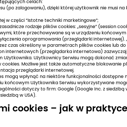
stępujących celach:
su (po zalogowaniu), dzięki której użytkownik nie musi n
ej w części “Istotne techniki marketingowe”;
adnicze rodzaje plików cookies: „sesyjne” (session cookie
sowymi, które przechowywane są w urządzeniu końcowym 
wyłączenia oprogramowania (przeglądarki internetowej). 
z czas określony w parametrach plików cookies lub do c
on internetowych (przeglądarka internetowa) zazwycza
m Użytkownika. Użytkownicy Serwisu mogą dokonać zmian
w cookies. Możliwe jest także automatyczne blokowanie 
tacja przeglądarki internetowej.
es mogą wpłynąć na niektóre funkcjonalności dostępne n
eniu końcowym Użytkownika Serwisu wykorzystywane mogą
ólności dotyczy to firm: Google (Google Inc. z siedzibą
 siedzibą w USA).
mi cookies – jak w praktyce