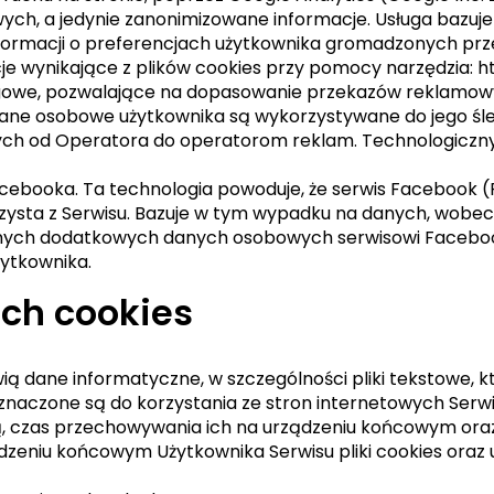
ych, a jedynie zanonimizowane informacje. Usługa bazuje
formacji o preferencjach użytkownika gromadzonych prz
je wynikające z plików cookies przy pomocy narzędzia:
ngowe, pozwalające na dopasowanie przekazów reklamow
 dane osobowe użytkownika są wykorzystywane do jego śle
h od Operatora do operatorom reklam. Technologicznym
acebooka. Ta technologia powoduje, że serwis Facebook (F
ysta z Serwisu. Bazuje w tym wypadku na danych, wobec
adnych dodatkowych danych osobowych serwisowi Faceboo
ytkownika.
ach cookies
nowią dane informatyczne, w szczególności pliki tekstowe
naczone są do korzystania ze stron internetowych Serwi
zą, czas przechowywania ich na urządzeniu końcowym ora
eniu końcowym Użytkownika Serwisu pliki cookies oraz u