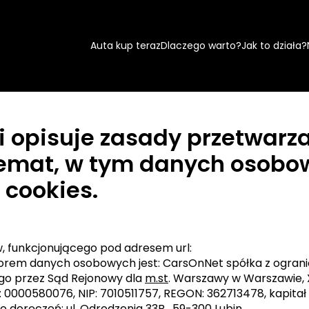
Auta kup teraz
Dlaczego warto?
Jak to działa?
i opisuje zasady przetwarza
 temat, w tym danych osobo
. cookies.
w, funkcjonującego pod adresem url:
orem danych osobowych jest: CarsOnNet spółka z ograni
go przez Sąd Rejonowy dla
m.st
. Warszawy w Warszawie, 
000580076, NIP: 7010511757, REGON: 362713478, kapitał z
 doręczeń: ul. Odrodzenia 33B , 59-300 Lubin.