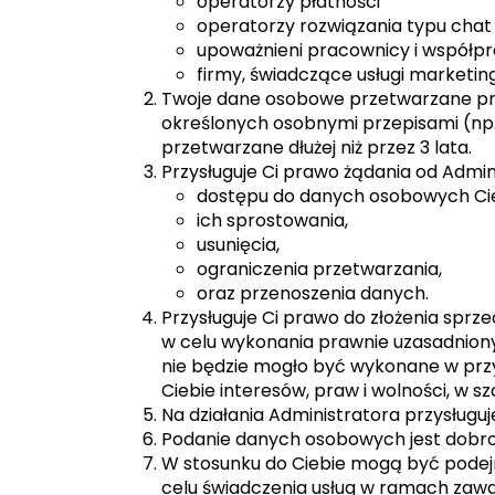
operatorzy płatności
operatorzy rozwiązania typu chat 
upoważnieni pracownicy i współprac
firmy, świadczące usługi marketin
Twoje dane osobowe przetwarzane przez
określonych osobnymi przepisami (np
przetwarzane dłużej niż przez 3 lata.
Przysługuje Ci prawo żądania od Admin
dostępu do danych osobowych Ci
ich sprostowania,
usunięcia,
ograniczenia przetwarzania,
oraz przenoszenia danych.
Przysługuje Ci prawo do złożenia spr
w celu wykonania prawnie uzasadniony
nie będzie mogło być wykonane w prz
Ciebie interesów, praw i wolności, w s
Na działania Administratora przysług
Podanie danych osobowych jest dobrow
W stosunku do Ciebie mogą być pode
celu świadczenia usług w ramach zaw