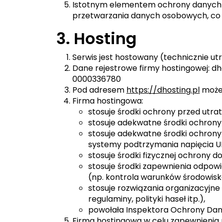
Istotnym elementem ochrony danych j
przetwarzania danych osobowych, co 
3. Hosting
Serwis jest hostowany (technicznie u
Dane rejestrowe firmy hostingowej: dhos
0000336780
Pod adresem
https://dhosting.pl
możes
Firma hostingowa:
stosuje środki ochrony przed utr
stosuje adekwatne środki ochrony
stosuje adekwatne środki ochrony 
systemy podtrzymania napięcia U
stosuje środki fizycznej ochrony 
stosuje środki zapewnienia odpo
(np. kontrola warunków środowisko
stosuje rozwiązania organizacyjne
regulaminy, polityki haseł itp.),
powołała Inspektora Ochrony Dan
Firma hostingowa w celu zapewnienia 