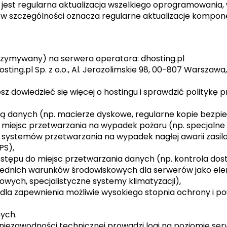
est regularna aktualizacja wszelkiego oprogramowania
w szczególności oznacza regularne aktualizacje kompo
trzymywany) na serwera operatora: dhosting.pl
ting.pl Sp. z o.o., Al. Jerozolimskie 98, 00-807 Warszawa,
z dowiedzieć się więcej o hostingu i sprawdzić politykę p
atą danych (np. macierze dyskowe, regularne kopie bezpi
 miejsc przetwarzania na wypadek pożaru (np. specjalne
systemów przetwarzania na wypadek nagłej awarii zasilan
PS),
dostępu do miejsc przetwarzania danych (np. kontrola dos
wiednich warunków środowiskowych dla serwerów jako e
wych, specjalistyczne systemy klimatyzacji),
 dla zapewnienia możliwie wysokiego stopnia ochrony i p
ych.
niezawodności technicznej prowadzi logi na poziomie se